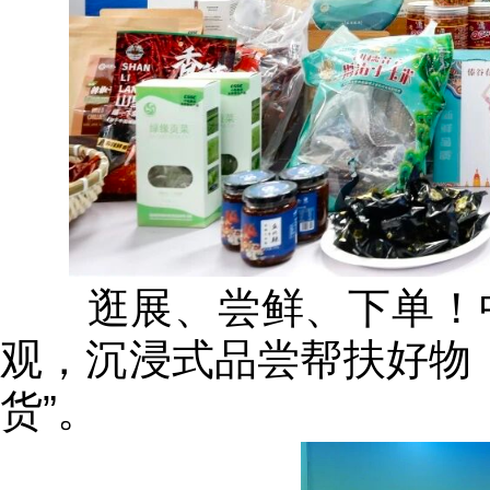
逛展、尝鲜、下单！中船
观，沉浸式品尝帮扶好物
货”。