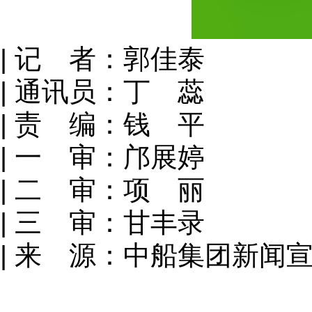
| 记 者：郭佳泰
| 通讯员：丁 蕊
| 责 编：钱 平
| 一 审：邝展婷
| 二 审：项 丽
| 三 审：甘丰录
| 来 源：中船集团新闻