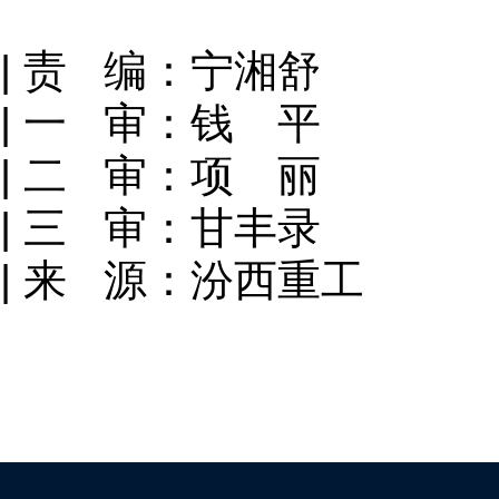
| 责 编：宁湘舒
| 一 审：钱 平
| 二 审：项 丽
| 三 审：甘丰录
| 来 源：汾西重工