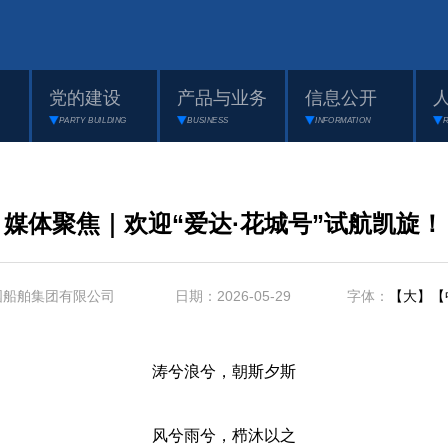
党的建设
产品与业务
信息公开
PARTY BUILDING
BUSINESS
INFORMATION
媒体聚焦｜欢迎“爱达·花城号”试航凯旋！
国船舶集团有限公司 日期：2026-05-29 字体：
【大】
【
涛兮浪兮，朝斯夕斯
风兮雨兮，栉沐以之