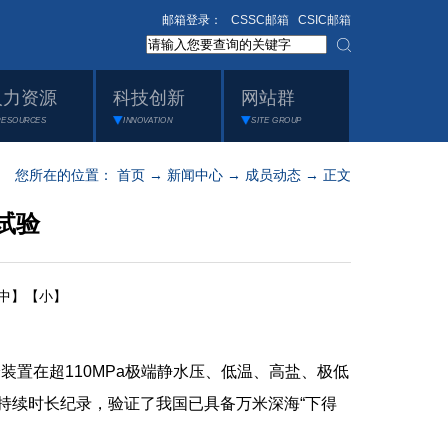
邮箱登录：
CSSC邮箱
CSIC邮箱
人力资源
科技创新
网站群
RESOURCES
INNOVATION
SITE GROUP
您所在的位置：
首页
→
新闻中心
→
成员动态
→ 正文
试验
中】
【小】
在超110MPa极端静水压、低温、高盐、极低
持续时长纪录，验证了我国已具备万米深海“下得