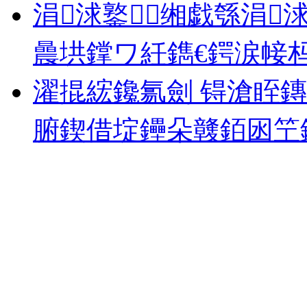
涓浗鐜缃戯綔涓
曟垬鐣ワ紝鐫€鍔涙帹杩涒
濯掍綋鑱氱劍 锝滄眰
腑鍥借埞鑸朵竷銆囦笁鎵€