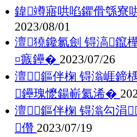
鍏竴寤哄啗鑺傦綔寮
2023/08/01
澶獟鑱氱劍 锝滈鑹
¤瘯鑸�
2023/07/26
澶鏂伴椈 锝滃崕鍗
鑸瑰懡鍚嶄氦浠�
202
澶鏂伴椈 锝滃勾涓
儹
2023/07/19