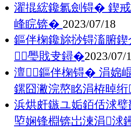
濯掍綋鑱氱劍锝� 鍥
峰睆锛�
2023/07/18
鏂伴椈鑱旀挱锝滀腑鍥
璺戝叏鐞�
2023/07/
澶鏂伴椈锝� 涓婂
鏍囧潎浣嶅眳涓栫晫绗竴
浜烘皯鏃ユ姤銆佸浗璧
埅娴锋棩锛岀湅涓浗鑸硅