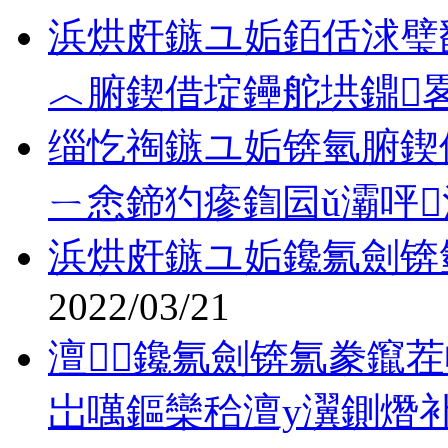
浜烘皯鏃ユ姤銆佸浗璧
︿腑鍥借埞鑸舵垬鐤
缁忔祹鏃ユ姤锛氫腑鍥
ㄧ悆鍗犳瘮鍧囩ǔ灞呯
浜烘皯鏃ユ姤鑱氱劍锛
2022/03/21
澶鑱氱劍锛氱豢鑹茬
岀噧鏂欒秴澶у瀷鍘熸补.