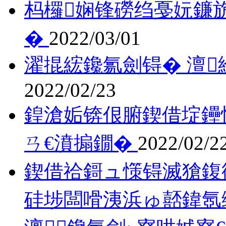
杩欏娴锋磱绉戞妧鐮
�
2022/03/01
濯掍綋鑱氱劍锝� 澶
2022/02/23
鍠滄姤锛佷腑鍥借埞鑸
ㄢ€濆搧鐗�
2022/02/2
鍥借祫鎶ュ憡锝滅獊鍑衡
硅埗闆嗗洟浜ゅ嚭鍏氬缓