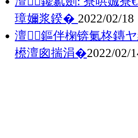
澶鑱氱劍: 寮哄娍
璋嬭浆鍨�
2022/02/18
澶鏂伴椈锛氭柊鏄ヤ
櫒澶囪揣涓�
2022/02/1